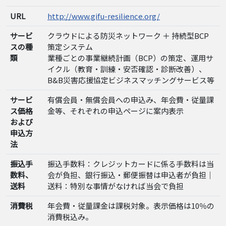
URL
http://www.gifu-resilience.org/
サービ
クラウドによる防災ネットワーク ＋ 持続型BCP
スの種
策定システム
類
業種ごとの事業継続計画（BCP）の策定、運用サ
イクル（教育・訓練・安否確認・診断改善）、
B&B災害応援協定ビジネスマッチングサービス等
サービ
有償会員・無償会員への申込み、年会費・従量課
ス価格
金等、それぞれの申込ページに案内表示
および
申込方
法
振込手
振込手数料：クレジットカードに係る手数料は当
数料、
会が負担、銀行振込・郵便振替は申込者が負担｜
送料
送料：特別な事情がなければ当会で負担
消費税
年会費・従量課金は課税対象。表示価格は10％の
消費税込み。