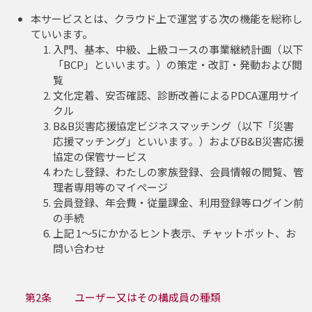
本サービスとは、クラウド上で運営する次の機能を総称し
ていいます。
入門、基本、中級、上級コースの事業継続計画（以下
「BCP」といいます。）の策定・改訂・発動および閲
覧
文化定着、安否確認、診断改善によるPDCA運用サイ
クル
B&B災害応援協定ビジネスマッチング（以下「災害
応援マッチング」といいます。）およびB&B災害応援
協定の保管サービス
わたし登録、わたしの家族登録、会員情報の閲覧、管
理者専用等のマイページ
会員登録、年会費・従量課金、利用登録等ログイン前
の手続
上記 1～5にかかるヒント表示、チャットボット、お
問い合わせ
第2条 ユーザー又はその構成員の種類